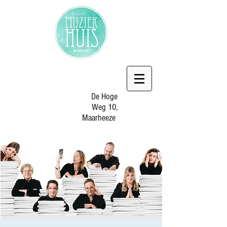
De Hoge
Weg 10,
Maarheeze