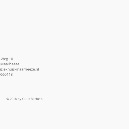
S
 Weg 10
 Maarheeze
ziekhuis-maarheeze.nl
10665113
© 2018 by Guus Michels.