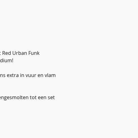
nt Red Urban Funk 
odium!
ns extra in vuur en vlam 
engesmolten tot een set 