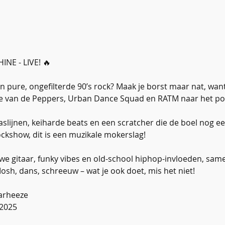
NE - LIVE! 🔥
an pure, ongefilterde 90’s rock? Maak je borst maar nat, wa
e van de Peppers, Urban Dance Squad en RATM naar het p
aslijnen, keiharde beats en een scratcher die de boel nog ee
ockshow, dit is een muzikale mokerslag!
e gitaar, funky vibes en old-school hiphop-invloeden, sam
. Mosh, dans, schreeuw – wat je ook doet, mis het niet!
aarheeze
 2025