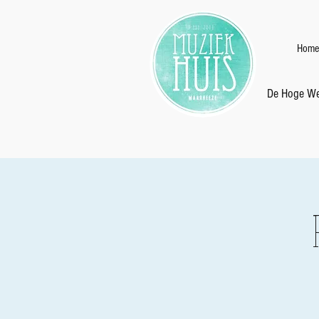
Home
De Hoge We