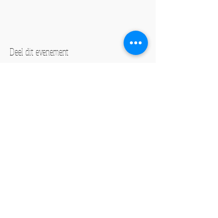
Deel dit evenement
Culturele ontmoetingsplek
Creatieve ontwikkeling
Evenementen
ADRES
De Hoge Weg 10
6026RW, Maarheeze
info@muziekhuis-maarheeze.nl
Tel:
06-10665113