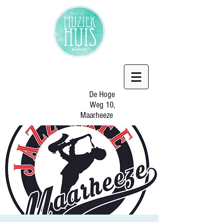
De Hoge
Weg 10,
Maarheeze