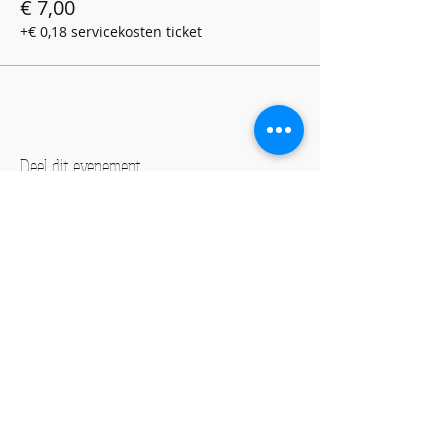
€ 7,00
+€ 0,18 servicekosten ticket
Deel dit evenement
Culturele ontmoetingsplek
Creatieve ontwikkeling
Evenementen
ADRES