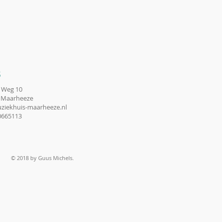
S
 Weg 10
 Maarheeze
ziekhuis-maarheeze.nl
10665113
© 2018 by Guus Michels.