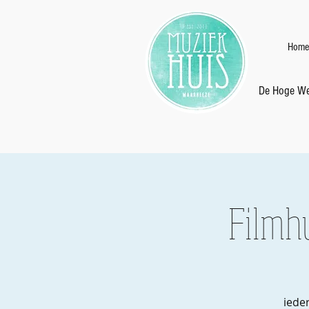
Home
De Hoge We
Filmh
iede