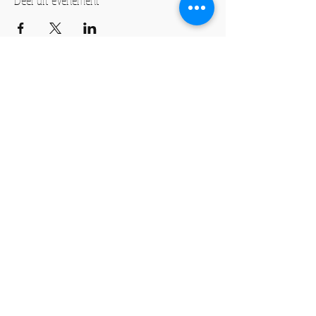
Culturele ontmoetingsplek
Creatieve ontwikkeling
Evenementen
ADRES
De Hoge Weg 10
6026RW, Maarheeze
info@muziekhuis-maarheeze.nl
Tel:
06-10665113
© 2018 by Guus Michels.