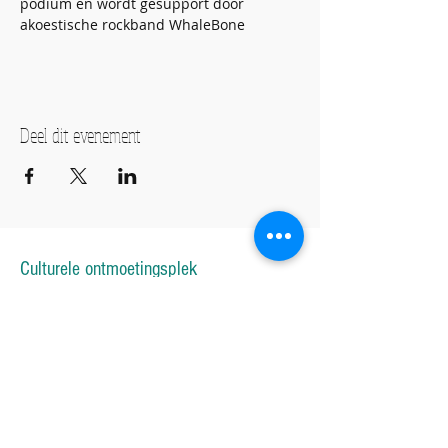
podium en wordt gesupport door 
akoestische rockband WhaleBone
Deel dit evenement
Culturele ontmoetingsplek
Creatieve ontwikkeling
Evenementen
ADRES
De Hoge Weg 10
6026RW, Maarheeze